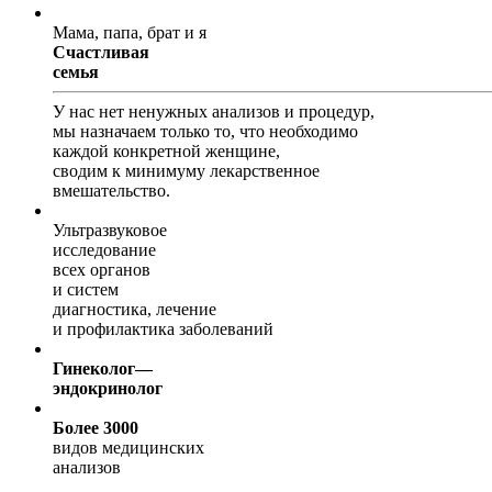
Мама, папа, брат и я
Счаcтливая
семья
У нас нет ненужных анализов и процедур,
мы назначаем только то, что необходимо
каждой конкретной женщине,
сводим к минимуму лекарственное
вмешательство.
Ультразвуковое
исследование
всех органов
и систем
диагностика, лечение
и профилактика заболеваний
Гинеколог—
эндокринолог
Более
3000
видов медицинских
анализов